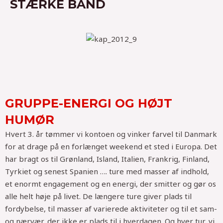
STÆRKE BÅND
GRUPPE-ENERGI OG HØJT
HUMØR
Hvert 3. år tømmer vi kontoen og vinker farvel til Danmark
for at drage på en forlænget weekend et sted i Europa. Det
har bragt os til Grønland, Island, Italien, Frankrig, Finland,
Tyrkiet og senest Spanien …. ture med masser af indhold,
et enormt engagement og en energi, der smitter og gør os
alle helt høje på livet. De længere ture giver plads til
fordybelse, til masser af varierede aktiviteter og til et sam-
og nærvær, der ikke er plads til i hverdagen. Og hver tur, vi