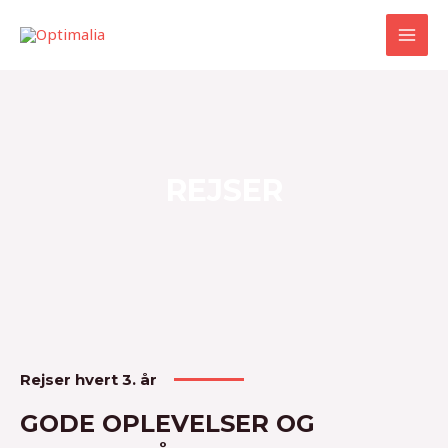
Gå
MAI
til
MEN
indholdet
REJSER
Rejser hvert 3. år
GODE OPLEVELSER OG